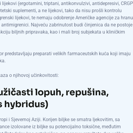
ijekovi (ergotamini, triptani, antikonvulzivi, antidepresivi, CRGP
tetski suplementi, a ne lijekovi, tako da nisu prošli kontrolu
igrenski lijekovi, te nemaju odobrenje Američke agencije za hranu
 antimigrenici. Najveću zabrinutost budi činjenica da ne postoje
kciju biljnih pripravaka, kao i mali broj subjekata u kliničkim
bor predstavljaju preparati velikih farmaceutskih kuća koji imaju
ka.
za o njihovoj učinkovitosti:
žičasti lopuh, repušina,
es hybridus)
i i Sjevernoj Aziji. Korijen biljke se smatra ljekovitim, sa
nce izolovane iz biljke su potencijalno toksične, međutim