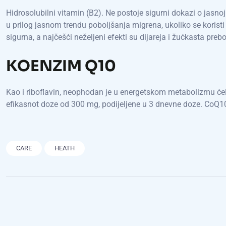
Hidrosolubilni vitamin (B2). Ne postoje sigurni dokazi o jasnoj 
u prilog jasnom trendu poboljšanja migrena, ukoliko se koris
sigurna, a najčešći neželjeni efekti su dijareja i žućkasta preb
KOENZIM Q10
Kao i riboflavin, neophodan je u energetskom metabolizmu ćeli
efikasnot doze od 300 mg, podijeljene u 3 dnevne doze. CoQ10
CARE
HEATH
Post
navigation