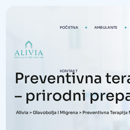
Skip
to
content
POČETNA
AMBULANTE
KONTAKT
Preventivna ter
– prirodni prepa
Alivia
>
Glavobolja I Migrena
>
Preventivna Terapija 