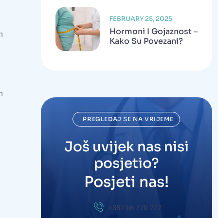
FEBRUARY 25, 2025
Hormoni I Gojaznost –
m
Kako Su Povezani?
m
PREGLEDAJ SE NA VRIJEME
Još uvijek nas nisi
posjetio?
Posjeti nas!
+387 66 770-222