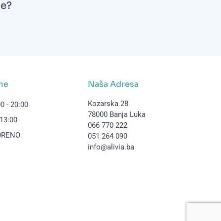
e?
me
Naša Adresa
Kozarska 28
0 - 20:00
78000 Banja Luka
 13:00
066 770 222
VORENO
051 264 090
info@alivia.ba