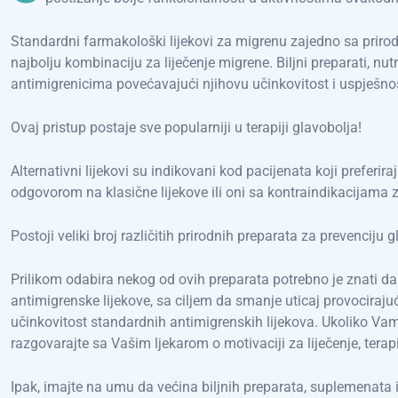
Standardni farmakološki lijekovi za migrenu zajedno sa prirod
najbolju kombinaciju za liječenje migrene. Biljni preparati, nut
antimigrenicima povećavajući njihovu učinkovitost i uspješnos
Ovaj pristup postaje sve popularniji u terapiji glavobolja!
Alternativni lijekovi su indikovani kod pacijenata koji preferiraj
odgovorom na klasične lijekove ili oni sa kontraindikacijama
Postoji veliki broj različitih prirodnih preparata za prevenciju g
Prilikom odabira nekog od ovih preparata potrebno je znati d
antimigrenske lijekove, sa ciljem da smanje uticaj provociraj
učinkovitost standardnih antimigrenskih lijekova. Ukoliko Vam j
razgovarajte sa Vašim ljekarom o motivaciji za liječenje, te
Ipak, imajte na umu da većina biljnih preparata, suplemenata i 