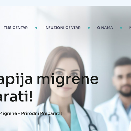
TMS CENTAR
INFUZIONI CENTAR
O NAMA
apija migrene
rati!
Migrene – Prirodni Preparati!