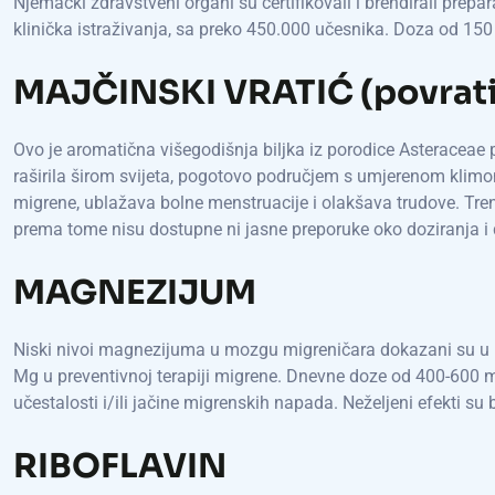
Njemački zdravstveni organi su certifikovali i brendirali prep
klinička istraživanja, sa preko 450.000 učesnika. Doza od 1
MAJČINSKI VRATIĆ (povrati
Ovo je aromatična višegodišnja biljka iz porodice Asteraceae 
raširila širom svijeta, pogotovo područjem s umjerenom klimom. K
migrene, ublažava bolne menstruacije i olakšava trudove. Tren
prema tome nisu dostupne ni jasne preporuke oko doziranja i 
MAGNEZIJUM
Niski nivoi magnezijuma u mozgu migreničara dokazani su u neko
Mg u preventivnoj terapiji migrene. Dnevne doze od 400-600
učestalosti i/ili jačine migrenskih napada. Neželjeni efekti su 
RIBOFLAVIN