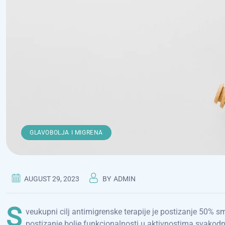
GLAVOBOLJA I MIGRENA
AUGUST 29, 2023
BY
ADMIN
S
veukupni cilj antimigrenske terapije je postizanje 50% sma
postizanje bolje funkcionalnosti u aktivnostima svakod