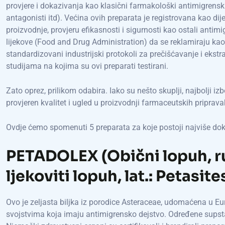
provjere i dokazivanja kao klasični farmakološki antimigrenski l
antagonisti itd). Većina ovih preparata je registrovana kao dije
proizvodnje, provjeru efikasnosti i sigurnosti kao ostali antim
lijekove (Food and Drug Administration) da se reklamiraju kao
standardizovani industrijski protokoli za prečišćavanje i ekstra
studijama na kojima su ovi preparati testirani.
Zato oprez, prilikom odabira. Iako su nešto skuplji, najbolji iz
provjeren kvalitet i ugled u proizvodnji farmaceutskih priprava
Ovdje ćemo spomenuti 5 preparata za koje postoji najviše doka
PETADOLEX (Obični lopuh, ru
ljekoviti lopuh, lat.: Petasit
Ovo je zeljasta biljka iz porodice Asteraceae, udomaćena u Europ
svojstvima koja imaju antimigrensko dejstvo. Određene supsta