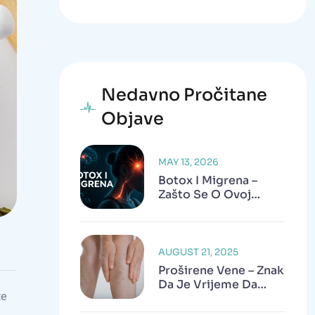
Nedavno Pročitane
Objave
MAY 13, 2026
Botox I Migrena –
Zašto Se O Ovoj
Terapiji Danas Sve
Više Govori?
AUGUST 21, 2025
Proširene Vene – Znak
Da Je Vrijeme Da
te
Potražite Pomoć