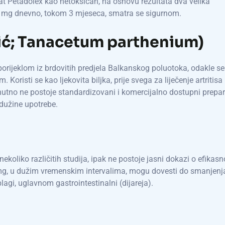
arat Petadolex kao netoksičan, na osnovu rezultata dva velika
50 mg dnevno, tokom 3 mjeseca, smatra se sigurnom.
ć; Tanacetum parthenium)
porijeklom iz brdovitih predjela Balkanskog poluotoka, odakle se
oristi se kao ljekovita biljka, prije svega za liječenje artritisa 
utno ne postoje standardizovani i komercijalno dostupni prepara
dužine upotrebe.
liko različitih studija, ipak ne postoje jasni dokazi o efikasn
 mg, u dužim vremenskim intervalima, mogu dovesti do smanjenj
blagi, uglavnom gastrointestinalni (dijareja).