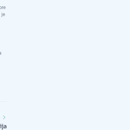
ore
 je
a
ija