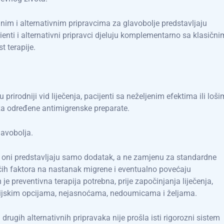
nim i alternativnim pripravcima za glavobolje predstavljaju
rienti i alternativni pripravci djeluju komplementarno sa klasični
t terapije.
u prirodniji vid liječenja, pacijenti sa neželjenim efektima ili loši
 za određene antimigrenske preparate.
lavobolja.
a oni predstavljaju samo dodatak, a ne zamjenu za standardne
ućih faktora na nastanak migrene i eventualno povećaju
e preventivna terapija potrebna, prije započinjanja liječenja,
rapijskim opcijama, nejasnoćama, nedoumicama i željama.
drugih alternativnih pripravaka nije prošla isti rigorozni sistem