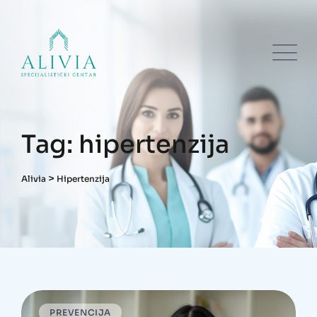
Skip
to
content
Tag: hipertenzija
>
Alivia
Hipertenzija
PREVENCIJA