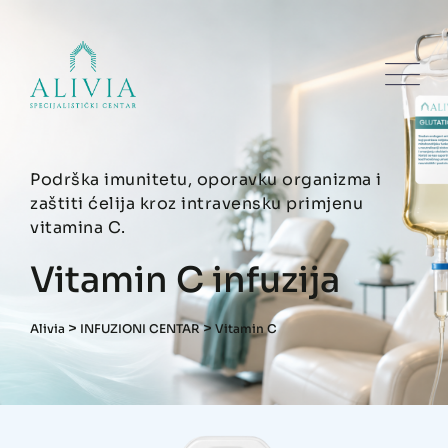
Podrška imunitetu, oporavku organizma i
zaštiti ćelija kroz intravensku primjenu
vitamina C.
Vitamin C infuzija
>
>
Alivia
INFUZIONI CENTAR
Vitamin C