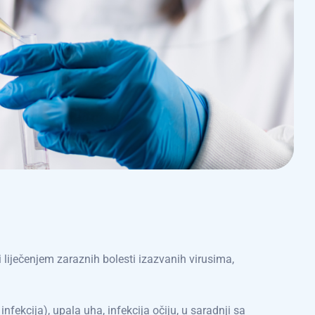
 liječenjem zaraznih bolesti izazvanih virusima,
infekcija), upala uha, infekcija očiju, u saradnji sa