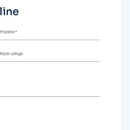
l
i
n
e