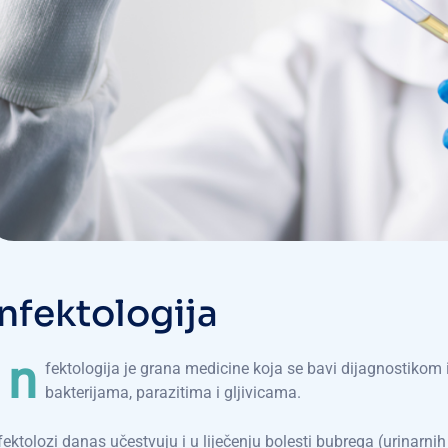
n
f
e
k
t
o
l
o
g
i
j
a
n
fektologija je grana medicine koja se bavi dijagnostikom i
bakterijama, parazitima i gljivicama.
fektolozi danas učestvuju i u liječenju bolesti bubrega (urinarnih 