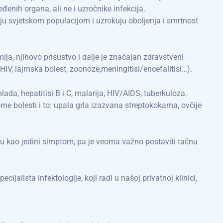
enih organa, ali ne i uzročnike infekcija.
raju svjetskom populacijom i uzrokuju oboljenja i smrtnost
ija, njihovo prisustvo i dalje je značajan zdravstveni
HIV, lajmska bolest, zoonoze,meningitisi/encefalitisi…).
ada, hepatitisi B i C, malarija, HIV/AIDS, tuberkuloza.
ne bolesti i to: upala grla izazvana streptokokama, ovčije
ru kao jedini simptom, pa je veoma važno postaviti tačnu
cijalista infektologije, koji radi u našoj privatnoj klinici,