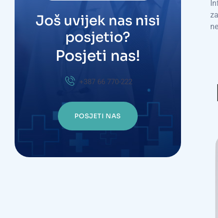
In
za
Još uvijek nas nisi
ne
posjetio?
Posjeti nas!
+387 66 770-222
POSJETI NAS