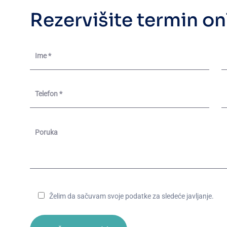
R
e
z
e
r
v
i
š
i
t
e
t
e
r
m
i
n
o
n
Želim da sačuvam svoje podatke za sledeće javljanje.