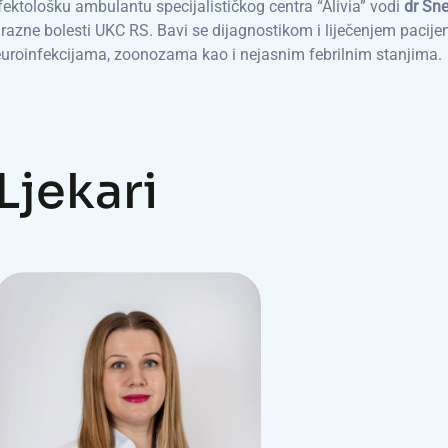
fektološku ambulantu specijalističkog centra “Alivia” vodi
dr Sne
razne bolesti UKC RS. Bavi se dijagnostikom i liječenjem pacije
uroinfekcijama, zoonozama kao i nejasnim febrilnim stanjima.
L
j
e
k
a
r
i