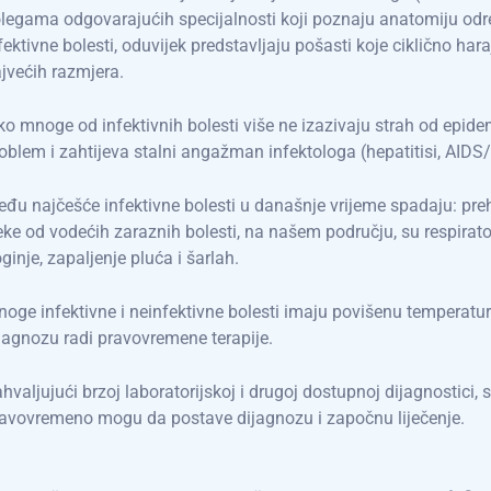
legama odgovarajućih specijalnosti koji poznaju anatomiju određ
fektivne bolesti, oduvijek predstavljaju pošasti koje ciklično ha
jvećih razmjera.
ko mnoge od infektivnih bolesti više ne izazivaju strah od epidem
oblem i zahtijeva stalni angažman infektologa (hepatitisi, AIDS/
đu najčešće infektivne bolesti u današnje vrijeme spadaju: prehl
ke od vodećih zaraznih bolesti, na našem području, su respirator
ginje, zapaljenje pluća i šarlah.
oge infektivne i neinfektivne bolesti imaju povišenu temperatu
jagnozu radi pravovremene terapije.
hvaljujući brzoj laboratorijskoj i drugoj dostupnoj dijagnostici, spe
avovremeno mogu da postave dijagnozu i započnu liječenje.