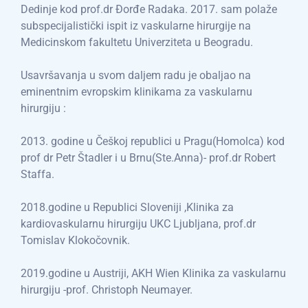
Dedinje kod prof.dr Đorđe Radaka. 2017. sam polaže
subspecijalistički ispit iz vaskularne hirurgije na
Medicinskom fakultetu Univerziteta u Beogradu.
Usavršavanja u svom daljem radu je obaljao na
eminentnim evropskim klinikama za vaskularnu
hirurgiju :
2013. godine u Češkoj republici u Pragu(Homolca) kod
prof dr Petr Štadler i u Brnu(Ste.Anna)- prof.dr Robert
Staffa.
2018.godine u Republici Sloveniji ,Klinika za
kardiovaskularnu hirurgiju UKC Ljubljana, prof.dr
Tomislav Klokočovnik.
2019.godine u Austriji, AKH Wien Klinika za vaskularnu
hirurgiju -prof. Christoph Neumayer.