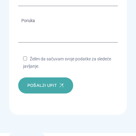
Želim da sačuvam svoje podatke za sledeće
javljanje.
POŠALJI UPIT