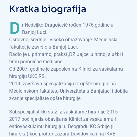
Kratka biografija
D
r Nedeljko Dragojević rođen 1976.godine u
Banjoj Luci.
Osnovno, srednje i visoko obrazovanje- Medicinski
fakultet je završio u Banjoj Luci.
Radio je u primarnoj praksi ,DZ Jajce ,u hitnoj službi i
timu porodične medicine.
Od 2007. godine je zaposlen na Klinici za vaskularnu
hirurgiju UKC RS.
2014. završava specijalizaciju iz opšte hirugije na
Medicinskom fakultetu Univerziteta u Banjaluci i dobija
zvanje specijaliste opšte hirurgije.
Subspecijalistički staž iz vaskularne hirurgije 2015-
2017 počinje da obavlja na Klinici za vaskularnu i
endovaskularnu hirurgiju u Beogradu KC Srbije (II
hirurška) kod prof.dr Lazara Davidovića i na IKVB