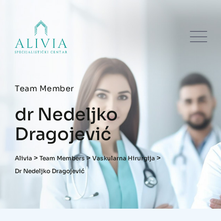
Team Member
dr Nedeljko
Dragojević
>
>
>
Alivia
Team Members
Vaskularna Hirurgija
Dr Nedeljko Dragojević