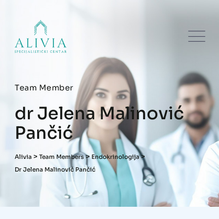
Team Member
dr Jelena Malinović
Pančić
>
>
>
Alivia
Team Members
Endokrinologija
Dr Jelena Malinović Pančić