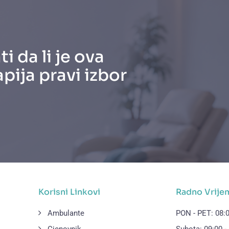
ti da li je ova
apija pravi izbor
Korisni Linkovi
Radno Vrije
Ambulante
PON - PET: 08:0