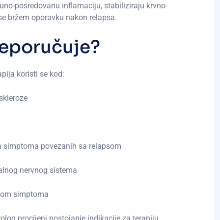
muno-posredovanu inflamaciju, stabiliziraju krvno-
se bržem oporavku nakon relapsa.
e
p
o
r
u
č
u
j
e
?
pija koristi se kod:
skleroze
h simptoma povezanih sa relapsom
ralnog nervnog sistema
olom simptoma
log procijeni postojanje indikacije za terapiju