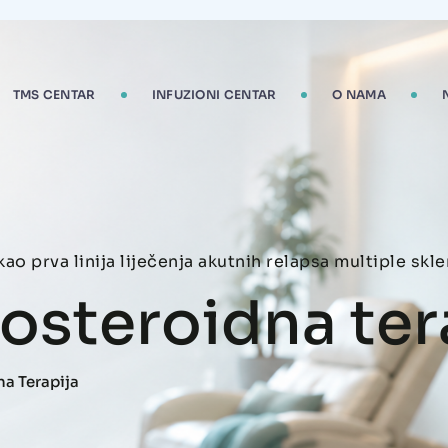
TMS CENTAR
INFUZIONI CENTAR
O NAMA
ao prva linija liječenja akutnih relapsa multiple skle
kosteroidna ter
na Terapija