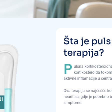
Š
t
a
j
e
p
u
l
s
t
e
r
a
p
i
j
a
?
P
ulsna kortikosteroidn
kortikosteroida tokom
aktivne inflamacije u cent
Ova terapija se najčešće kor
neuritisa, gdje je potrebno 
simptome.