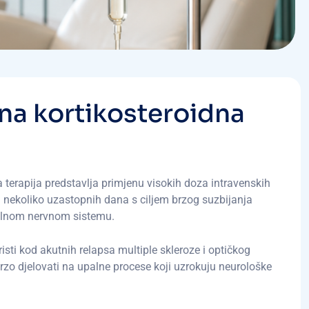
n
a
k
o
r
t
i
k
o
s
t
e
r
o
i
d
n
a
a terapija predstavlja primjenu visokih doza intravenskih
 nekoliko uzastopnih dana s ciljem brzog suzbijanja
ralnom nervnom sistemu.
isti kod akutnih relapsa multiple skleroze i optičkog
brzo djelovati na upalne procese koji uzrokuju neurološke