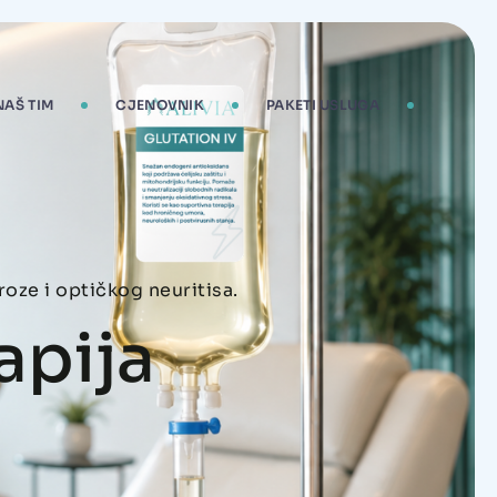
NAŠ TIM
CJENOVNIK
PAKETI USLUGA
roze i optičkog neuritisa.
apija