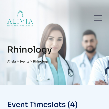
Skip
to
content
Rhinology
>
>
Alivia
Events
Rhinology
Event Timeslots (4)