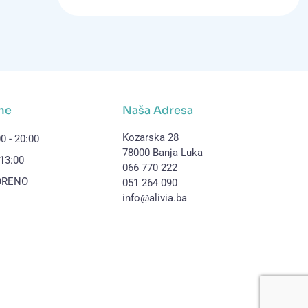
me
Naša Adresa
Kozarska 28
0 - 20:00
78000 Banja Luka
 13:00
066 770 222
VORENO
051 264 090
info@alivia.ba