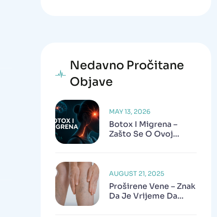
Nedavno Pročitane
Objave
MAY 13, 2026
Botox I Migrena –
Zašto Se O Ovoj
Terapiji Danas Sve
Više Govori?
AUGUST 21, 2025
Proširene Vene – Znak
Da Je Vrijeme Da
Potražite Pomoć