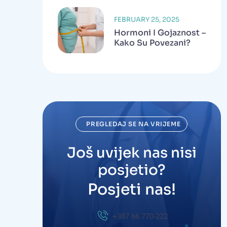
FEBRUARY 25, 2025
Hormoni I Gojaznost –
Kako Su Povezani?
PREGLEDAJ SE NA VRIJEME
Još uvijek nas nisi
posjetio?
Posjeti nas!
+387 66 770-222