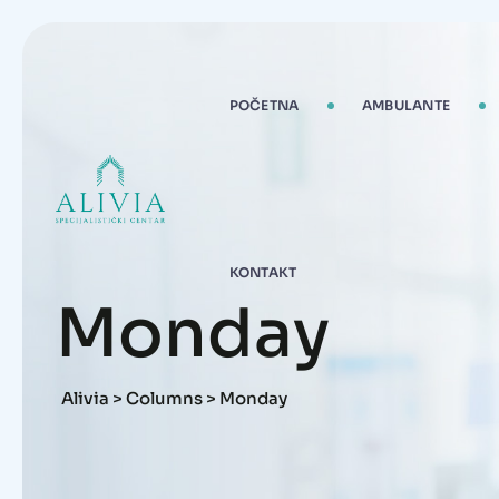
Skip
to
content
POČETNA
AMBULANTE
KONTAKT
Monday
Alivia
>
Columns
>
Monday