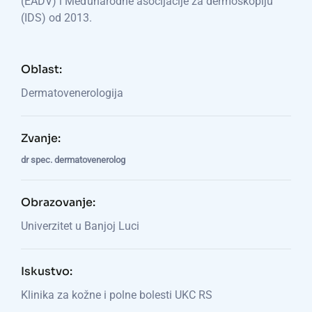
(EADV) i Međunarodne asocijacije za dermoskopiju
(IDS) od 2013.
Oblast:
Dermatovenerologija
Zvanje:
dr spec. dermatovenerolog
Obrazovanje:
Univerzitet u Banjoj Luci
Iskustvo:
Klinika za kožne i polne bolesti UKC RS