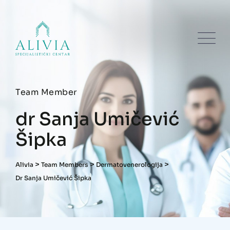
Team Member
dr Sanja Umičević
Šipka
>
>
>
Alivia
Team Members
Dermatovenerologija
Dr Sanja Umičević Šipka