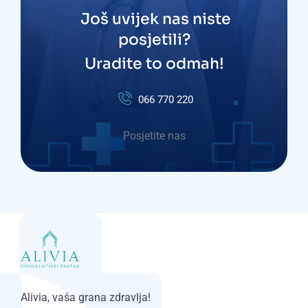
Još uvijek nas niste
posjetili?
Uradite to odmah!
066 770 220
Posjetite nas
Alivia, vaša grana zdravlja!