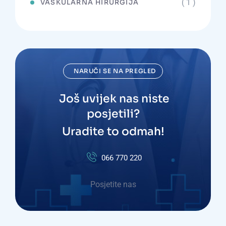
( 1 )
VASKULARNA HIRURGIJA
NARUČI SE NA PREGLED
Još uvijek nas niste
posjetili?
Uradite to odmah!
066 770 220
Posjetite nas